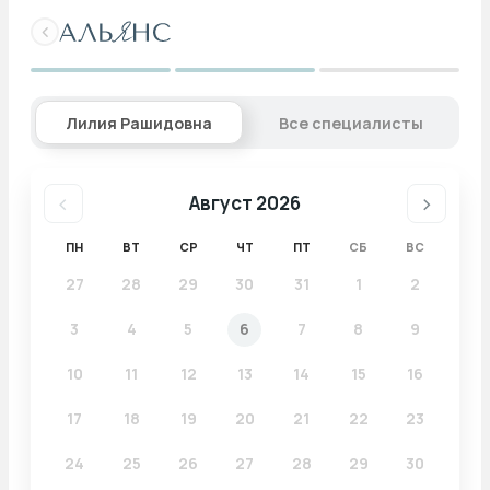
Выбрать время
Лилия Рашидовна
Все специалисты
‹
›
Август 2026
ПН
ВТ
СР
ЧТ
ПТ
СБ
ВС
27
28
29
30
31
1
2
3
4
5
6
7
8
9
10
11
12
13
14
15
16
17
18
19
20
21
22
23
24
25
26
27
28
29
30